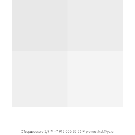
⟟
Твардовского 3/9
☎
+7 913 006 83 35
✉
profnastilnsk@ya.ru