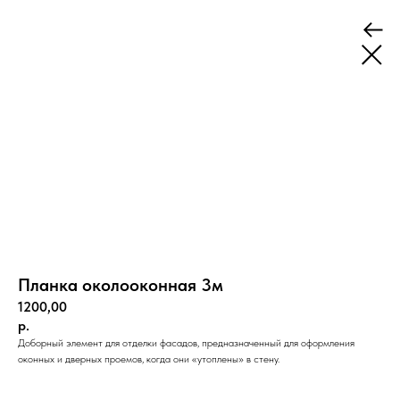
Планка околооконная 3м
1200,00
р.
Доборный элемент для отделки фасадов, предназначенный для оформления
оконных и дверных проемов, когда они «утоплены» в стену.