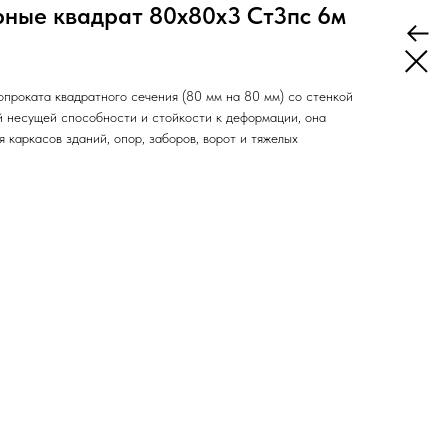
рные квадрат 80х80х3 Ст3пс 6м
опроката квадратного сечения (80 мм на 80 мм) со стенкой
й несущей способности и стойкости к деформации, она
я каркасов зданий, опор, заборов, ворот и тяжелых